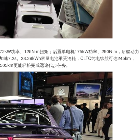
kW功率、125N·m扭矩；后置单电机175kW功率、290N·m，后驱动力
7.2s。28.39kWh容量电池承受消耗，CLTC纯电续航可达245km，
505km更能轻松完成远途代步任务。